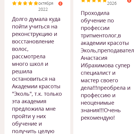
октября
2026
2022
Проходила
Долго думала куда
обучение по
пойти учиться на
профессии
реконструкцию и
тритментолог,в
восстановление
академии красоты
волос,
Эколь,преподавате
рассмотрела
Анастасия
много школ и
Ибрахимова супер
решила
специалист и
остановиться на
мастер своего
Академии красоты
дела!!!преобрела и
"Эколь", т.к. только
профессию и
эта академия
неоценимые
предложила мне
знания!!!Очень
пройти у них
рекомендую!
обучение и
получить целую