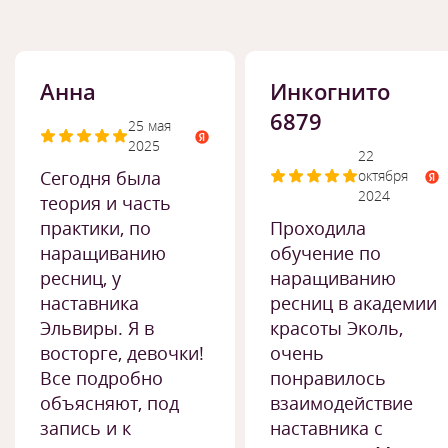
Анна
Инкогнито
6879
25 мая
2025
22
Сегодня была
октября
2024
теория и часть
практики, по
Проходила
наращиванию
обучение по
ресниц, у
наращиванию
наставника
ресниц в академии
Эльвиры. Я в
красоты Эколь,
восторге, девочки!
очень
Все подробно
понравилось
объясняют, под
взаимодействие
запись и к
наставника с