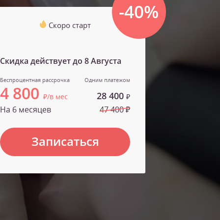
-40%
Скоро старт
Скидка действует до
8 Августа
Беспроцентная рассрочка
Одним платежом
4 800
28 400
₽/в мес
₽
На 6 месяцев
47 400 ₽
Записаться