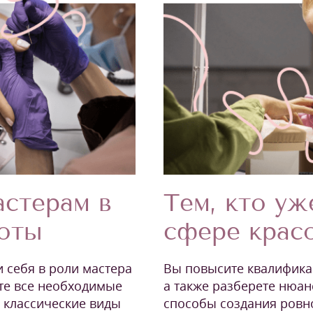
стерам в
Тем, кто уж
соты
сфере крас
и себя в роли мастера
Вы повысите квалификац
те все необходимые
а также разберете нюан
ь классические виды
способы создания ровн