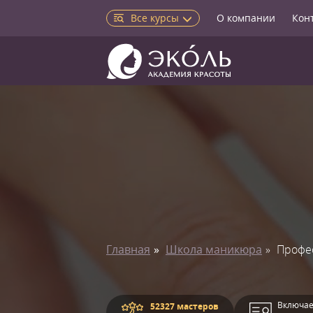
Все курсы
О компании
Кон
Главная
Школа маникюра
Профе
Включае
52327 мастеров