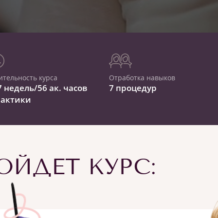
ительность курса
Отработка навыков
7 недель/56 ак. часов
7 процедур
рактики
ЙДЕТ КУРС: