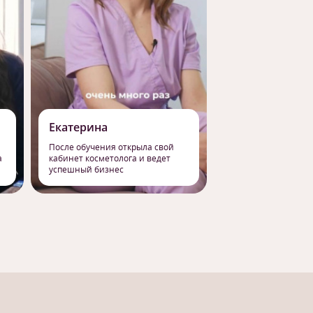
Екатерина
Роман
После обучения открыла свой
Сменил работу на 
а
кабинет косметолога и ведет
профессию массаж
успешный бизнес
свое призвание