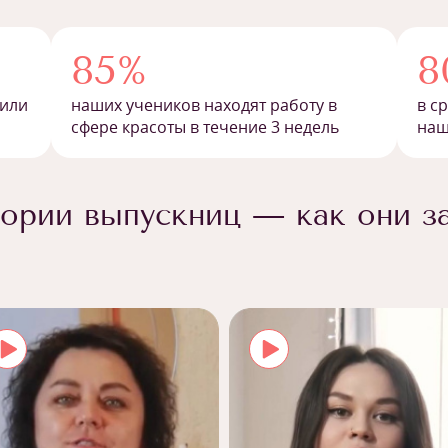
85%
8
 или
наших учеников находят работу в
в с
сфере красоты в течение 3 недель
наш
ории выпускниц — как они з