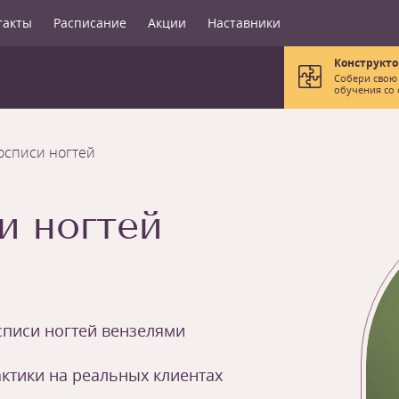
такты
Расписание
Акции
Наставники
Конструкто
Собери свою
обучения со 
осписи ногтей
и ногтей
писи ногтей вензелями
ктики на реальных клиентах