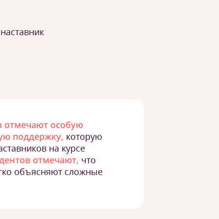
 наставник
в отмечают особую
ую поддержку,
которую
аставников на курсе
удентов отмечают,
что
егко объясняют сложные