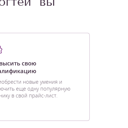
огтей" вы
высить свою
алификацию
обрести новые умения и
ючить еще одну популярную
нику в свой прайс-лист.