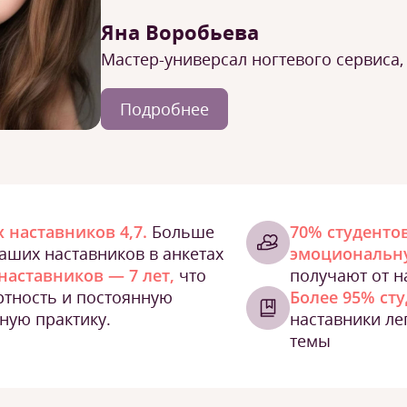
Яна Воробьева
Мастер-универсал ногтевого сервиса,
Подробнее
 наставников 4,7.
Больше
70% студенто
наших наставников в анкетах
эмоциональн
наставников — 7 лет,
что
получают от н
ртность и постоянную
Более 95% ст
ную практику.
наставники л
темы