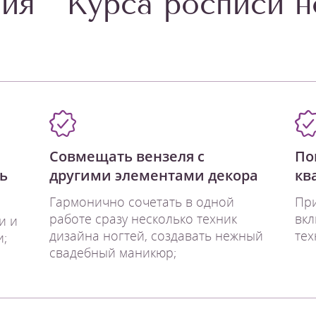
ия " Курса росписи н
Совмещать вензеля с
По
ь
другими элементами декора
кв
Гармонично сочетать в одной
При
работе сразу несколько техник
вкл
и и
дизайна ногтей, создавать нежный
тех
;
свадебный маникюр;