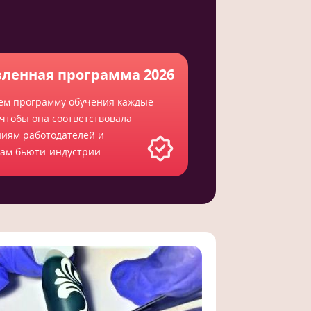
ленная программа 2026
ем программу обучения каждые
 чтобы она соответствовала
ниям работодателей и
там бьюти-индустрии