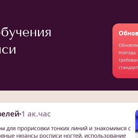
бучения
Обнов
иси
Обновля
полгода,
требова
стандар
зелей
1 ак.час
ом для прорисовки тонких линий и знакомимся с
овные нюансы росписи ногтей, использование