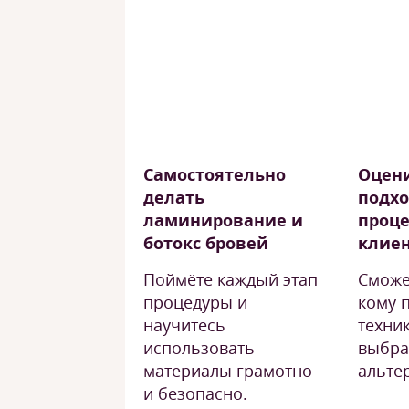
Самостоятельно
Оцен
делать
подх
ламинирование и
проце
ботокс бровей
клие
Поймёте каждый этап
Сможе
процедуры и
кому 
научитесь
техник
использовать
выбра
материалы грамотно
альте
и безопасно.