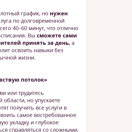
 плотный график, но
нужен
слуга по долговременной
сего 40–60 минут, что отлично
асписания. Вы
сможете сами
тителей принять за день,
а
олит освоить навыки без
ычной жизни.
увствую потолок»
ви или трудитесь
 области, но упускаете
тят получить все услуги в
своить самое востребованное
ую укладку и глубокое
ься справляться со сложными,