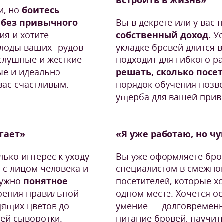
встроить в жизнь»
и, но
боитесь
 без привычного
Вы в декрете или у вас
ия и хотите
собственный доход.
У
плоды ваших трудов
укладке бровей длится в
ослушные и жесткие
подходит для гибкого р
ые и идеально
решать, сколько посе
 вас счастливым.
порядок обучения позв
ущерба для вашей прив
угает»
«Я уже работаю, но ч
лько интерес к уходу
Вы уже оформляете бро
 с лицом человека и
специалистом в смежной
нужно
понятное
посетителей, которые хо
роения правильной
одном месте. Хочется о
ящих цветов до
умение — долговременн
щей сыворотки.
питание бровей, научит