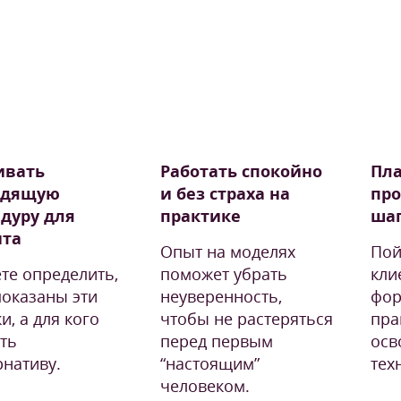
ивать
Работать спокойно
Пла
одящую
и без страха на
пр
дуру для
практике
ша
нта
Опыт на моделях
Пой
те определить,
поможет убрать
кли
показаны эти
неуверенность,
фор
и, а для кого
чтобы не растеряться
пра
ть
перед первым
осв
рнативу.
“настоящим”
тех
человеком.