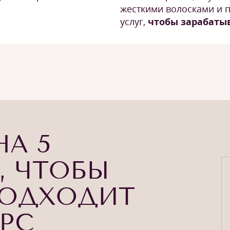
жесткими волосками и 
услуг,
чтобы зарабаты
НА 5
, ЧТОБЫ
ПОДХОДИТ
УРС