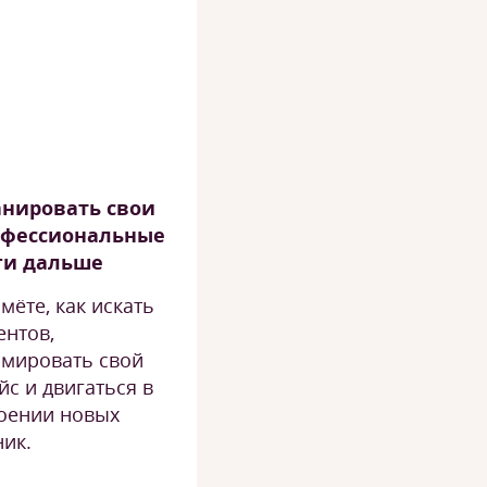
нировать свои
офессиональные
ги дальше
мёте, как искать
ентов,
мировать свой
йс и двигаться в
оении новых
ник.