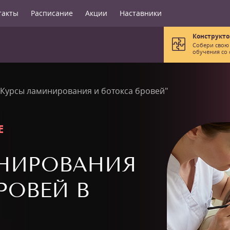
такты
Расписание
Акции
Наставники
Конструкто
Собери свою
обучения со 
"Курсы ламинирования и ботокса бровей"
Е
НИРОВАНИЯ
РОВЕЙ В